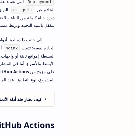
التي تعتمد عل
Deployment
الخادم عبر
. النوع
git pull
دورة حياة كاملة من البناء والا
تتكفل بالبنية التحتية وتربط مستو
إلى جانب ذلك، لدينا أدوا
الخادم نفسه: تثبيت
أ
Nginx
البسيطة (مواقع ثابتة أو واجهات 
الأبسط والأسرع. أما في المشاريع
على مزيج من
itHub Actions
المشروع، نوع التطبيق، عدد المط
كيف نختار فئة أداة الأتمت
GitHub Actions – النظام الأكثر انتشاراً لأتمتة