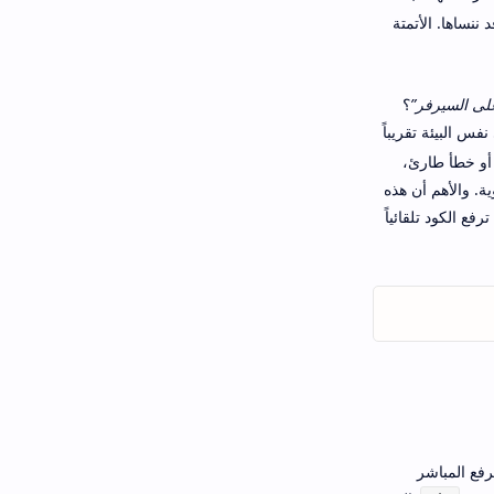
نساها. الأتمتة
لى السيرفر”
؟
فس البيئة تقريباً
 أو خطأ طارئ،
يات اليدوية. والأهم أن هذه
 الكود تلقائياً
لرفع المباشر