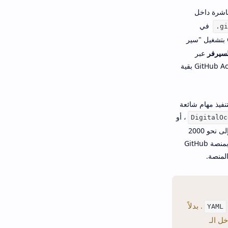
اشرة داخل
في
.gi
، يقوم GitHub بتشغيل "سير
لسيرفر
عبر
، بينما يتولى GitHub Actions بقية
تنفيذ مهام شائعة
، أو
DigitalOc
حتى إرسال إشعارات إلى Slack. بالنسبة للفرق والمشاريع المفتوحة المصدر، توفر GitHub حصة مجانية تصل إلى نحو 2000
. العيب الأساسي أنها مرتبطة بمنصة GitHub
لمنصة.
. بدلاً
YAML
ل الـ