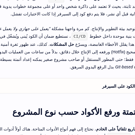
د ثابتة، بحيث لا تعتمد على ذاكرة شخص واحد أو على مجموعة خطوات يدوية قد ن
لية
قبل أي نشر، فلا يتم دفع كود إلى السيرفر إذا كانت الاختبارات تفشل.
حيد بيئة التطوير والإنتاج. كم مرة واجهنا مشكلة
“يعمل على جهازي ولا يعمل ع
ت بنية موحدة داخل خطوط
، نستطيع ضمان أن الكود يُبنى ويُشغّل في ن
CI/CD
هذا يقلل الأخطاء الغامضة، ويسرّع
حل المشكلات
. كذلك، عند ظهور ثغرة أمنية
يمكن للأتمتة أن تتيح لنا إصدار تصحيح (Hotfix) ورفعه إلى الإنتاج خلال دقائق، بدلاً من ساعات من العمل
 فقط؛ حتى المطور المستقل أو صاحب مشروع صغير يمكنه إعداد أتمتة بسيطة ترفع
Git-based
بدل الرفع اليدوي المرهق.
لكود على السيرفر
تمتة ورفع الأكواد حسب نوع المشروع
يع تلقائياً على الخادم
، نحتاج إلى فهم أنواع الأدوات المتاحة. هناك أولاً أدوات ا