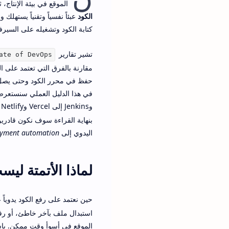
الموقع في بيئة الإنتاج
الكود
عبئاً نفسياً وتقنياً يستهل
كتابة الكود وتشغيله على السيرف
تشير تقارير
ate of DevOps
مقارنة بالفرق التي تعتمد على ا
حفظ في محرر الكود وحتى يصل ا
وJenkins إلى Vercel وNetlify وAnsible وDocker، مع مقارنة واضحة بينها، وأمثلة فعلية لملفات
بنهاية القراءة سوف نكون قادري
اليدوي إلى
yment automation
لماذا الأتمتة لي
حين نعتمد على رفع الكود يدوياً 
استبدال ملف بآخر خاطئ، أو رفع
الموقع في أسوأ وقت ممكن. با