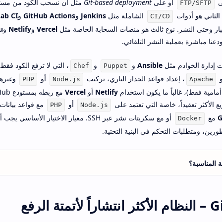
ى
أو على
Git-based deployment
مثل أن نسحب الكود من مست
FTP/SFTP
 الثاني هو أدوات
الشاملة مثل
Jenkins
و
GitHub Actions
و
Lab CI
CI/CD
ختبار وحتى النشر. نوع ثالث هو منصات السحابة الخاصة مثل
Vercel
و
Netlify
و
u
دعنا مباشرة بعملية النشر التلقائي.
ت إدارة الخوادم مثل
Ansible
و
و
، التي لا ترفع الكود فقط
Chef
Puppet
و
، إعداد قواعد الجدار الناري، تركيب
أو
وغيرها
PHP
Node.js
Apache
أمامية فقط)، غالباً ما يكون استخدام
Netlify
أو
Vercel
 الأكثر تعقيداً، خاصة التي تعتمد على
أو
مع قواعد بيانات،
PHP
Node.js
G
مع
أو مع سكربتات نشر عبر SSH. معيار الاختيار الأس
Docker
ورين، ومتطلبات التحكم في البنية التحتية.
ة المناسبة؟
 الرفع