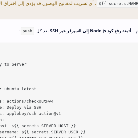
. أي تسريب لمفاتيح الوصول قد يؤدي إلى اختراق ال
${{ secrets.NAM
أتمتة رفع كود Node.js إلى السيرفر عبر SSH
بعد كل
:
push
y to Server

: ubuntu-latest

s: actions/checkout@v4

e: Deploy via SSH

s: appleboy/ssh-action@v1

:

ost: ${{ secrets.SERVER_HOST }}

sername: ${{ secrets.SERVER_USER }}
