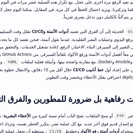
، ثم نعيد الرفع مرة أخرى على عجل. مع تكرار هذه العملية عشر مرات في اليوم 
ك وقتنا وتركيزنا، ويزيد احتمال الخطأ في كل مرة. في المقابل، يمكننا اليوم جعل 
ر يتم
آلياً بالكامل
دون تدخل بشري تقريباً.
الحديثة إلى أن الفرق التي تعتمد
أدوات الأتمتة وCI/CD
تقلل وقت التسليم
St
لرفع اليدوي وعمليات النشر التقليدية. عندما نقول أتمتة، فنحن نقصد كل ما يح
لتغيير إلى السيرفر:
البناء، الاختبار، الرفع، إعادة تشغيل الخدمات
، والتحقق من
، و
YAML
ن على إعداد أول
خط أنابيب CI/CD
خلال أقل من 10 دقائق، والانتقال 
deplo
احترافي يقلل الأخطاء ويختصر وقت التطوير.
ست رفاهية بل ضرورة للمطورين والفرق الت
عبر
أو نسخ الملفات، نفتح الباب أمام نسبة كبيرة من
الأخطاء البشرية
: 
FTP
 إصدار قديم فوق آخر جديد. مع كل عملية نشر، يتكرر الخطر نفسه، وتزداد اح
ستخدام
أدوات أتمتة رفع الأكواد
وخطوط
، نستطيع أن نجعل عملية الن
CI/CD