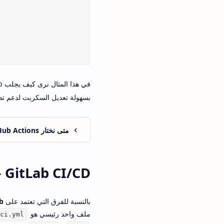
في هذا المثال نرى كيف يجلب GitHub الكود، ثم ينفذ أوامر على الخادم عبر
بسهولة تعديل السكربت لدعم ت
متى نختار GitHub Actions كأداة CI/CD رئيسية؟
GitLab CI/CD – منصة متكاملة لفرق التطوير
بالنسبة للفرق التي تعتمد على
b
ملف واحد رئيسي هو
ci.yml