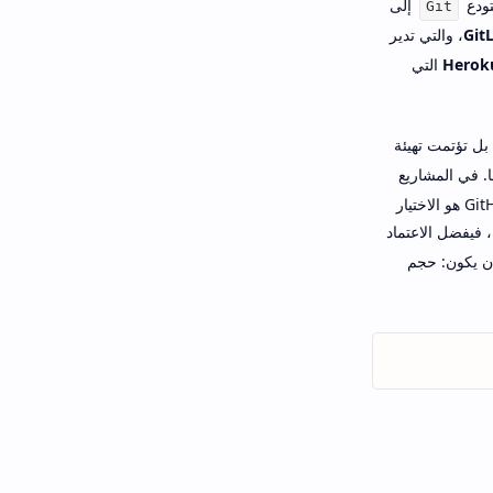
ودع
إلى
Git
Git
، والتي تدير
Herok
التي
 بل تؤتمت تهيئة
. في المشاريع
مع ربطه بمستودع GitHub هو الاختيار
 فيفضل الاعتماد
اسي يجب أن يكون: حجم