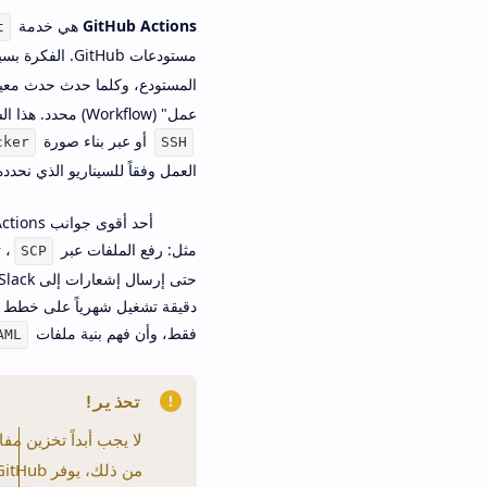
GitHub Actions
هي خدمة
t
مستودعات GitHub. الفكرة بسيطة وقوية: نضع ملفات إعداد بصيغة
المستودع، وكلما حدث حدث مع
عمل" (Workflow) محدد. هذا السير قد يتضمن خطوات بناء الكود، تشغيل الاختبارات، ثم
أو عبر بناء صورة
cker
SSH
العمل وفقاً للسيناريو الذي نحدده
أحد أقوى جوانب GitHub Actions هو مكتبة الـ
مثل: رفع الملفات عبر
، 
SCP
دقيقة تشغيل شهرياً على خطط معين
فقط، وأن فهم بنية ملفات
AML
تحذير!
لا يجب أبداً تخزين مفا
من ذلك، يوفر GitHub خاصية