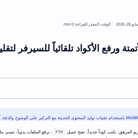
متة ورفع الأكواد تلقائياً للسيرفر لتق
ريو المرهق: نكتب كوداً جديداً، نفتح عميل
، نرفع الملفات يدوياً، ننسى ملف
FTP