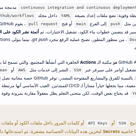
مدمجة مب
continuous integration and continuous deploymen
داخل مجلد
thub/workflows
YAML
ين مثل
إلى الفرع
أو فتح
pull request
main
push
أتمتة نشر الكود على ا
. من منظور المطور، تصبح عملية الرفع مجرد
git push
Do
.
Actions
الجاهزة التي أنشأها المجتمع، والتي تسمح لنا ب
تشغيل أوامر على سيرفر عبر
، النشر إلى خدمات مثل
أو
ean
AWS
SSH
ة، مما يجعلها خياراً ممتازاً لـ
CI/CD للمبتدئين
قد يحتاج بعض الوقت، لكن منحنى التعلم يظل معقولاً مقارنة بمرونة وقوة ا
Y
تيح
أو
أو كلمات المرور داخل ملفات الكود أو ملفات
API Keys
SSH
Secrets
لتخزين هذه البيانات الحساسة مشفرة، ثم استدعائها داخ