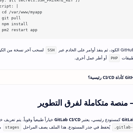
ey: ${{ secrets.SSH_PRIVATE_KEY }}

cript: |

 cd /var/www/myapp

 git pull

 npm install

لسحب آخر نسخة من الكود و
SSH
طبيقات
أو أطر عمل أخرى.
PHP
GitLa
كمستودع رئيسي، يعتبر
GitLab CI/CD
خياراً طبيعياً وقوياً. يتم تعريف 
يُحفظ في جذر المستودع. هذا الملف يصف المراحل
م
stages
.gitlab-