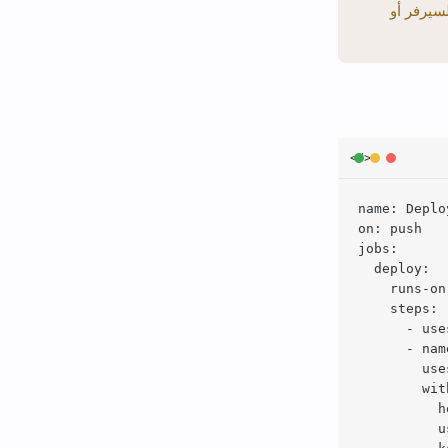
سيرفر أو
name: Deplo
on: push

jobs:

  deploy:

    runs-on
    steps:

      - use
      - nam
        use
        with
          h
          u