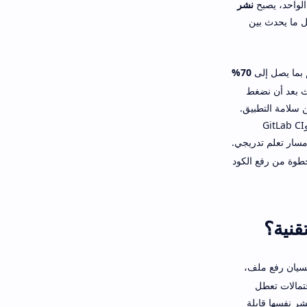
الواحد، يصبح
نشر
كل ما يحدث بين
 بما يصل إلى
70%
دث بعد أن نضغط
 سلامة التطبيق.
في هذا الدليل العملي سنستعرض معاً أفضل أدوات الأتمتة ورفع الأكواد تلقائياً للسيرفر، من GitHub Actions وGitLab CI
مسار تعلم تدريجي.
خطوة بخطوة من رفع الكود
قنية؟
نسيان رفع ملف،
تمالات تعطل
شر نفسها قابلة