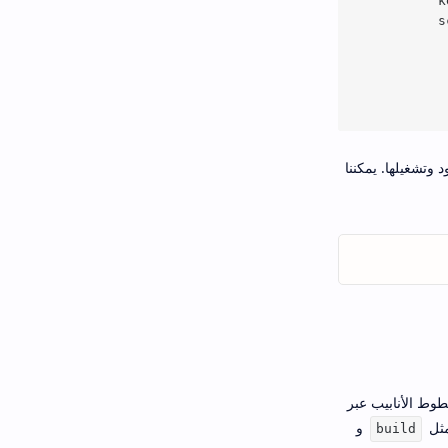
          k
          s
           
           
           
تشغيلها. يمكننا
خطوط الأنابيب عبر
ثل
و
build