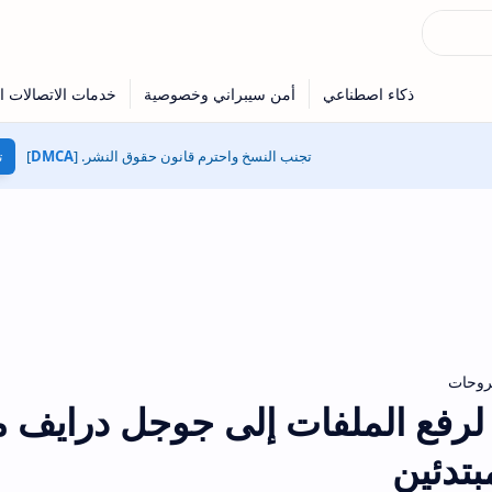
تجنب النسخ واحترم قانون حقوق النشر. [
DMCA
]
ت
وحات
رفع الملفات إلى جوجل درايف 
بتدئين