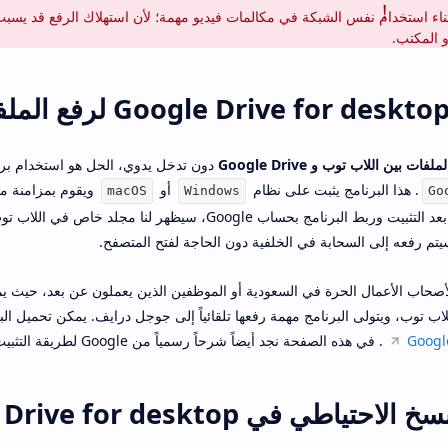
أثناء استخدام نفس الشبكة في مكالمات فيديو مهمة؛ لأن استهلاك الرفع قد يسب
 المكتب.
بين اللاب توب و Google Drive
دون تدخل يدوي، الحل هو استخدام بر
. هذا البرنامج يثبت على نظام
أو
ويقوم بمزامنة م
macOS
Windows
Go
الكمبيوتر وجوجل درايف تلقائياً. بعد التثبيت وربط البرنامج بحساب Google، سيظهر لنا
م رفعه إلى السحابة في الخلفية دون الحاجة لفتح المتصفح.
لأصحاب الأعمال الحرة في السعودية أو الموظفين الذين يعملون عن بعد، حيث 
ب توب، ويتولى البرنامج مهمة رفعها تلقائياً إلى جوجل درايف. يمكن تحميل الب
Google
. في هذه الصفحة نجد أيضاً شرحاً رسمياً من Google لطريقة التثبيت والإعداد.
شرح إعدادات النسخ الاحتياطي في  desktop