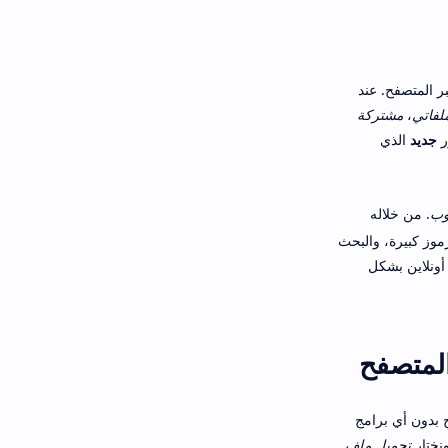
بر المتصفح. عند
لفاتي
،
مشتركة
ر
جديد
الذي
وب
. من خلاله
موز كبيرة، والبحث
أونلاين بشكل
المتصفح
بدون أي برامج
نختار
تحميل ملف