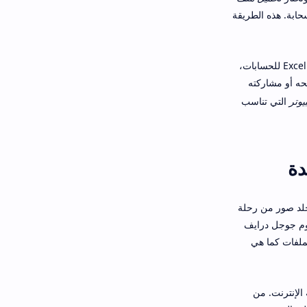
سحابة. هذه الطريقة
بالنسبة للمستخدم السعودي، يمكن مثلاً رفع ملفات العروض التقديمية للجامعة، مستندات العمل، ملفات Excel للحسابات،
تحه أو مشاركته
يوتر
التي تناسب
لد صور من رحلة
قوم جوجل درايف
ملفات كما هي
الإنترنت. من