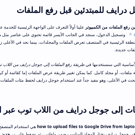
درايف للمبتدئين قبل رفع الملفات
 رفع الملفات من الكمبيوتر
علينا أولاً التعرف على الواجهة الرئيسية للخدمة ع
وتسجيل الدخول، سنجد في الجانب الأيسر قائمة تحتوي على عناصر مثل
م
منطقة الرئيسية في المنتصف تعرض الملفات والمجلدات، بينما نجد في الأعلى ز
فات جديدة.
لأساسية التي سنستخدمها في
طريقة رفع الملفات إلى جوجل درايف من اللاب ت
لفات، أو مجلد كامل. كما يمكن تغيير طريقة عرض الملفات إما كقائمة أو كر
حث في الأعلى، وهو مفيد جداً عند استخدام جوجل درايف لحفظ مئات الملفات 
ات إلى جوجل درايف من اللاب توب عبر 
how to upload files to Google Drive from lapt
هي استخدام المتصفح 
ا في جوجل درايف نختار المجلد المناسب ضمن
ملفاتي
، ثم نضغط على زر
جديد
و