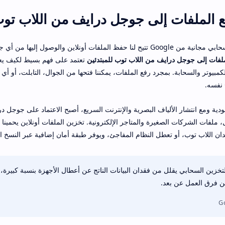
فع الملفات إلى جوجل درايف من اللاب تو
جوجل درايف هو خدمة تخزين سحابي مجانية من Google تتيح لنا حفظ الملفات أونلاين والوصول إليه
لفات إلى جوجل درايف من اللاب توب للمبتدئين
تعتمد على فهم بسيط لكيف يع
كمبيوتر والسحابة. بمجرد رفع الملفات، يمكننا فتحها من الجوال، التابلت، أو أي 
دية ومع انتشار الألياف البصرية والإنترنت السريع، أصبح الاعتماد على جوجل د
، ملفات الشركات الصغيرة والمتاجر الإلكترونية. تخزين الملفات أونلاين يحمينا
ن اللاب توب، أو تعطل النظام المفاجئ، ويوفر طبقة أمان إضافية عبر النسخ الا
استخدام التخزين السحابي يقلل من فقدان البيانات الناتج عن أعطال الأجهزة بنسبة كبيرة
ن فرق العمل عن بعد.
G