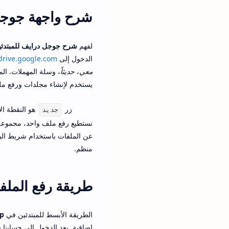
شرح واجهة جوجل 
لفهم
شرح جوجل درايف للمبتدئين
الدخول إلى
drive.google.com
معي
،
حديثاً
، وسلة المهملات. ال
يستخدم لإنشاء مجلدات ورفع مل
زر
هو النقطة ا
جديد
نستطيع رفع ملف واحد، مجموعة م
عن الملفات باستخدام شريط الب
منظم.
طريقة رفع الملف
الطريقة الأبسط للمبتدئين في
op
إضافية. بعد الدخول إلى حسابن