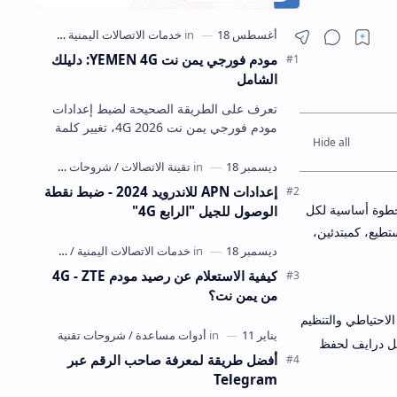
مشاركة
مودم فورجي يمن نت YEMEN 4G: دليلك
الشامل
تعرف على الطريقة الصحيحة لضبط إعدادات
مودم فورجي يمن نت 4G 2026، تغيير كلمة
السر واسم الشبكة وتحسين السرعة وحل أشهر
المشاكل بخطوات واضحة.
إعدادات APN للاندرويد 2024 - ضبط نقطة
وة أساسية لكل
الوصول للجيل "الرابع 4G"
طيع، كمبتدئين،
كيفية الاستعلام عن رصيد مودم 4G - ZTE
من يمن نت؟
الاحتياطي والتنظيم
جل درايف لحفظ
أفضل طريقة لمعرفة صاحب الرقم عبر
Telegram