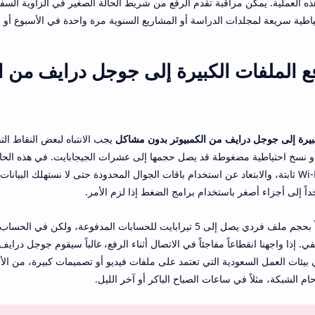
هذه العملية. يمكن مراقبة تقدم الرفع من شريط الحالة الصغير في الزاوية السفل
اطية سريعة لمجلدات الدراسة أو المشاريع السنوية مرة واحدة في الأسبوع أو ا
 الملفات الكبيرة إلى جوجل درايف من ال
كبيرة إلى جوجل درايف من الكمبيوتر بدون مشاكل
يجب الانتباه لبعض النقاط التق
كبيرة مثل فيديوهات بدقة 4K أو نسخ احتياطية مضغوطة قد يصل حجمها إلى عشرات الجيجابايت. في هذ
اتصال إنترنت سلكي أو شبكة Wi‑Fi ثابتة، والابتعاد عن استخدام باقات الجوال المحدودة حتى لا نستهلك ال
ً إلى أجزاء أصغر باستخدام برامج الضغط إذا لزم الأمر.
جوجل درايف يسمح حالياً بحجم ملف فردي يصل إلى 5 تيرابايت للحسابات المدفوعة، ول
. إذا واجهنا انقطاعاً مفاجئاً في الاتصال أثناء الرفع، غالباً سيقوم جوجل درايف
 في بيئات العمل السعودية التي تعتمد على ملفات فيديو أو تصميمات كبيرة، من ا
م الشبكة، مثلاً في ساعات الصباح الباكر أو آخر الليل.