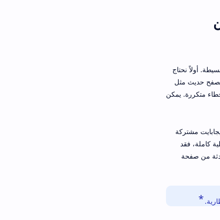
ى Google Drive من
يطة. أولاً نحتاج
أخطاء متكررة. يمكن
من وجود مساحة كافية في حساب جوجل درايف؛ الحساب المجاني يوفر لنا حالياً 15 جيجابايت مشتركة
حتياطية كاملة، فقد
والخطط المحدثة من صفحة
ارية.