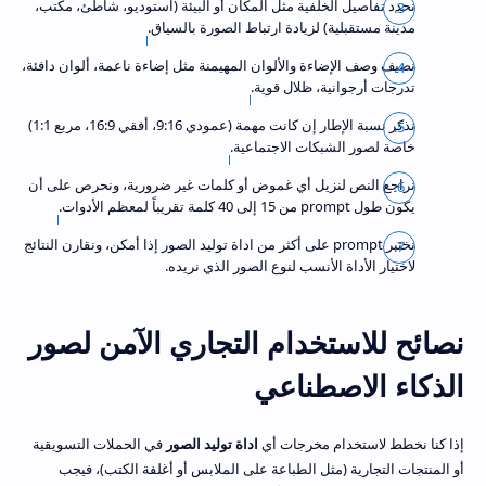
نحدد تفاصيل الخلفية مثل المكان أو البيئة (استوديو، شاطئ، مكتب،
مدينة مستقبلية) لزيادة ارتباط الصورة بالسياق.
نضيف وصف الإضاءة والألوان المهيمنة مثل إضاءة ناعمة، ألوان دافئة،
تدرجات أرجوانية، ظلال قوية.
نذكر نسبة الإطار إن كانت مهمة (عمودي 9:16، أفقي 16:9، مربع 1:1)
خاصة لصور الشبكات الاجتماعية.
نراجع النص لنزيل أي غموض أو كلمات غير ضرورية، ونحرص على أن
يكون طول prompt من 15 إلى 40 كلمة تقريباً لمعظم الأدوات.
نختبر prompt على أكثر من اداة توليد الصور إذا أمكن، ونقارن النتائج
لاختيار الأداة الأنسب لنوع الصور الذي نريده.
نصائح للاستخدام التجاري الآمن لصور
الذكاء الاصطناعي
إذا كنا نخطط لاستخدام مخرجات أي
اداة توليد الصور
في الحملات التسويقية
أو المنتجات التجارية (مثل الطباعة على الملابس أو أغلفة الكتب)، فيجب