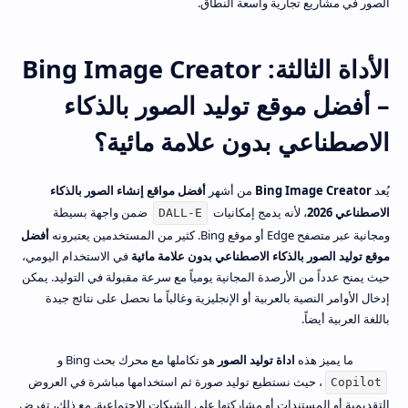
الصور في مشاريع تجارية واسعة النطاق.
الأداة الثالثة: Bing Image Creator
– أفضل موقع توليد الصور بالذكاء
الاصطناعي بدون علامة مائية؟
يُعد
Bing Image Creator
من أشهر
أفضل مواقع إنشاء الصور بالذكاء
الاصطناعي 2026
، لأنه يدمج إمكانيات
ضمن واجهة بسيطة
DALL-E
ومجانية عبر متصفح Edge أو موقع Bing. كثير من المستخدمين يعتبرونه
أفضل
موقع توليد الصور بالذكاء الاصطناعي بدون علامة مائية
في الاستخدام اليومي،
حيث يمنح عدداً من الأرصدة المجانية يومياً مع سرعة مقبولة في التوليد. يمكن
إدخال الأوامر النصية بالعربية أو الإنجليزية وغالباً ما نحصل على نتائج جيدة
باللغة العربية أيضاً.
ما يميز هذه
اداة توليد الصور
هو تكاملها مع محرك بحث Bing و
، حيث نستطيع توليد صورة ثم استخدامها مباشرة في العروض
Copilot
التقديمية أو المستندات أو مشاركتها على الشبكات الاجتماعية. مع ذلك، تفرض