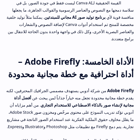
القيمة الحقيقية لـCanva AI ليست فقط في جودة الصور، بل في
سلاسة دمجها مع النصوص والعناصر الرسومية والقوالب الجاهزة، ما يجعلها
منافسة قوية لأي
برنامج توليد صور AI مجاني للمبتدئين
. يمكننا مثلاً توليد خلفية
مخصصة للمنتج ثم استخدام أدوات Canva لإضافة النصوص والشعارات
والعناصر البصرية الأخرى، وكل ذلك في واجهة واحدة بدون الحاجة للانتقال بين
برامج متعددة.
الأداة الخامسة: Adobe Firefly –
أداة احترافية مع خطة مجانية محدودة
Adobe Firefly
من شركة أدوبي يستهدف مصممي الجرافيك المحترفين، لكنه
يقدم خطة مجانية محدودة تجعل منه خياراً جذاباً لمن يبحث عن
أفضل أداة
مجانية لإنشاء صور بالذكاء الاصطناعي للاستخدام التجاري
. من أهم مزاياه أن
أدوبي تؤكد تدريب النموذج على محتوى مرخّص ومخزون صور Adobe Stock،
ما يقلل مخاوف حقوق الملكية الفكرية عند استخدام الصور الناتجة في مشاريع
تجارية. يتم دمج Firefly مع تطبيقات مثل Photoshop وIllustrator وExpress.