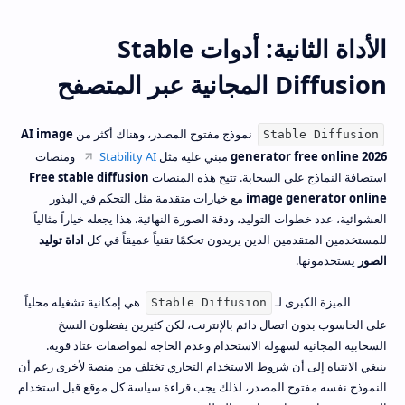
الأداة الثانية: أدوات Stable
Diffusion المجانية عبر المتصفح
نموذج مفتوح المصدر، وهناك أكثر من
AI image
Stable Diffusion
generator free online 2026
مبني عليه مثل
Stability AI
ومنصات
استضافة النماذج على السحابة. تتيح هذه المنصات
Free stable diffusion
image generator online
مع خيارات متقدمة مثل التحكم في البذور
العشوائية، عدد خطوات التوليد، ودقة الصورة النهائية. هذا يجعله خياراً مثالياً
للمستخدمين المتقدمين الذين يريدون تحكمًا تقنياً عميقاً في كل
اداة توليد
الصور
يستخدمونها.
الميزة الكبرى لـ
هي إمكانية تشغيله محلياً
Stable Diffusion
على الحاسوب بدون اتصال دائم بالإنترنت، لكن كثيرين يفضلون النسخ
السحابية المجانية لسهولة الاستخدام وعدم الحاجة لمواصفات عتاد قوية.
ينبغي الانتباه إلى أن شروط الاستخدام التجاري تختلف من منصة لأخرى رغم أن
النموذج نفسه مفتوح المصدر، لذلك يجب قراءة سياسة كل موقع قبل استخدام