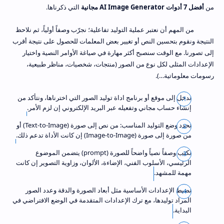
من
أفضل 7 أدوات AI Image Generator مجانية
التي ذكرناها.
من المهم أن نعتبر عملية التوليد تفاعلية؛ نجرّب وصفاً أولياً، ثم نلاحظ
النتيجة ونقوم بتحسين النص أو تغيير بعض المعلمات للحصول على نتيجة أقرب
إلى تصورنا. مع الوقت سنصبح أكثر مهارة في صياغة الأوامر النصية واختيار
الإعدادات المثلى لكل نوع من الصور (منتجات، شخصيات، مناظر طبيعية،
رسومات معلوماتية…).
ندخل إلى موقع أو برنامج اداة توليد الصور التي اخترناها، ونتأكد من
إنشاء حساب مجاني وتفعيله عبر البريد الإلكتروني إن لزم الأمر.
نحدد وضع التوليد المناسب: من نص إلى صورة (Text-to-Image) أو
من صورة إلى صورة (Image-to-Image) إن كانت الأداة تدعم ذلك.
نكتب وصفاً نصياً واضحاً للصورة (prompt) يتضمن الموضوع
الرئيسي، الأسلوب الفني، الإضاءة، الألوان، وزاوية التصوير إن كانت
مهمة للمشهد.
نضبط الإعدادات الأساسية مثل أبعاد الصورة والدقة وعدد الصور
المراد توليدها، مع ترك الإعدادات المتقدمة في الوضع الافتراضي في
البداية.