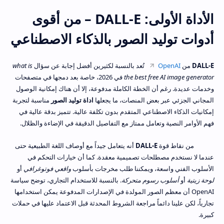
الأداة الأولى: DALL-E – من أقوى
أدوات توليد الصور بالذكاء الاصطناعي
DALL-E
من
OpenAI
تُعد بالنسبة لكثيرين أفضل إجابة عن سؤال
what is
the best free AI image generator
في 2026، خاصة بعد دمجها في متصفحات
وخدمات عديدة. رغم أن الخطة الكاملة مدفوعة، إلا أن هناك إمكانية الوصول
المجاني الجزئي عبر بعض المنصات، ما يجعلها
اداة توليد الصور
مناسبة لتجربة
إمكانيات الذكاء الاصطناعي المتقدم بدون تكلفة عالية. تتميز بدقة عالية في
فهم الأوامر النصية وتعامل ممتاز مع التفاصيل الدقيقة في الإضاءة والظلال.
من نقاط قوة
DALL-E
أنه يتعامل جيداً مع أوصاف اللغة الطبيعية حتى
عندما لا نستخدم مصطلحات تصميمية معقدة. كما أن خيارات التحكم في
الأسلوب الفني واسعة، ويمكننا طلب مخرجات بأسلوب
واقعي فوتوغرافي
أو
لوحة زيتية
أو
أسلوب رسوم متحركة
. بالنسبة للاستخدام التجاري، توضح سياسة
OpenAI أن معظم الصور المولدة في الإصدارات المدفوعة يمكن استخدامها
تجارياً، لكن علينا دائماً مراجعة الشروط المحدثة قبل الاعتماد عليها في حملات
كبيرة.