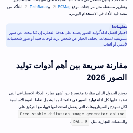
وتقارير مستقلة مثل مراجعات موقع
PCMag
و
TechRadar
للتأكد من
مصداقية الأداء في الاستخدام اليومي.
معلومات!
اختيار افضل اداة توليد الصور يعتمد على هدفنا الفعلي: إن كنا نبحث عن صور
تسويقية لمنتجات، يختلف الخيار عن شخص يريد لوحات فنية أو صور شخصيات
لأنيمي أو ألعاب.
مقارنة سريعة بين أهم أدوات توليد
الصور 2026
يوضح الجدول التالي مقارنة مختصرة بين أشهر نماذج الذكاء الاصطناعي التي
تعتمد عليها كل
اداة توليد الصور
في قائمتنا، بما يشمل نقاط القوة الأساسية
لكل نموذج والسيناريوهات التي يفضل استخدامها فيها، مع التركيز على
Free stable diffusion image generator online
والمنصات التجارية مثل
.
DALL-E