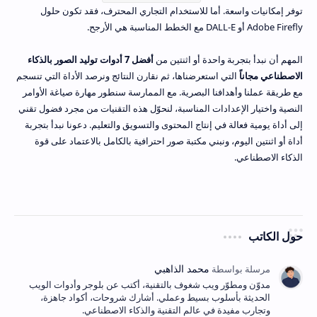
توفر إمكانيات واسعة. أما للاستخدام التجاري المحترف، فقد تكون حلول
Adobe Firefly أو DALL-E مع الخطط المناسبة هي الأرجح.
المهم أن نبدأ بتجربة واحدة أو اثنتين من
أفضل 7 أدوات توليد الصور بالذكاء
الاصطناعي مجاناً
التي استعرضناها، ثم نقارن النتائج ونرصد الأداة التي تنسجم
مع طريقة عملنا وأهدافنا البصرية. مع الممارسة سنطور مهارة صياغة الأوامر
النصية واختيار الإعدادات المناسبة، لنحوّل هذه التقنيات من مجرد فضول تقني
إلى أداة يومية فعالة في إنتاج المحتوى والتسويق والتعليم. دعونا نبدأ بتجربة
أداة أو اثنتين اليوم، ونبني مكتبة صور احترافية بالكامل بالاعتماد على قوة
الذكاء الاصطناعي.
حول الكاتب
مدوّن ومطوّر ويب شغوف بالتقنية، أكتب عن بلوجر وأدوات الويب
الحديثة بأسلوب بسيط وعملي. أشارك شروحات، أكواد جاهزة،
وتجارب مفيدة في عالم التقنية والذكاء الاصطناعي.