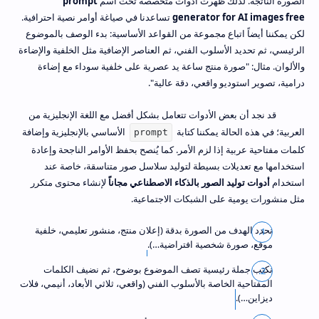
الصورة الناتجة. لذلك ظهرت أدوات متخصصة تحت اسم
prompt
generator for AI images free
تساعدنا في صياغة أوامر نصية احترافية.
لكن يمكننا أيضاً اتباع مجموعة من القواعد الأساسية: بدء الوصف بالموضوع
الرئيسي، ثم تحديد الأسلوب الفني، ثم العناصر الإضافية مثل الخلفية والإضاءة
والألوان. مثال: "صورة منتج ساعة يد عصرية على خلفية سوداء مع إضاءة
درامية، تصوير استوديو واقعي، دقة عالية".
قد نجد أن بعض الأدوات تتعامل بشكل أفضل مع اللغة الإنجليزية من
العربية؛ في هذه الحالة يمكننا كتابة
الأساسي بالإنجليزية وإضافة
prompt
كلمات مفتاحية عربية إذا لزم الأمر. كما يُنصح بحفظ الأوامر الناجحة وإعادة
استخدامها مع تعديلات بسيطة لتوليد سلاسل صور متناسقة، خاصة عند
استخدام
أدوات توليد الصور بالذكاء الاصطناعي مجاناً
لإنشاء محتوى متكرر
مثل منشورات يومية على الشبكات الاجتماعية.
نحدد الهدف من الصورة بدقة (إعلان منتج، منشور تعليمي، خلفية
موقع، صورة شخصية افتراضية…).
نكتب جملة رئيسية تصف الموضوع بوضوح، ثم نضيف الكلمات
المفتاحية الخاصة بالأسلوب الفني (واقعي، ثلاثي الأبعاد، أنيمي، فلات
ديزاين…).