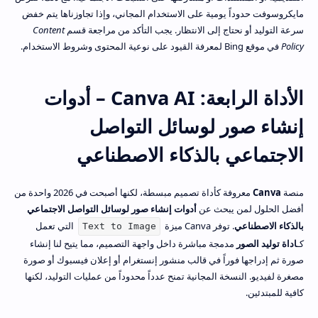
مايكروسوفت حدوداً يومية على الاستخدام المجاني، وإذا تجاوزناها يتم خفض
سرعة التوليد أو نحتاج إلى الانتظار. يجب التأكد من مراجعة قسم
Content
Policy
في موقع Bing لمعرفة القيود على نوعية المحتوى وشروط الاستخدام.
الأداة الرابعة: Canva AI – أدوات
إنشاء صور لوسائل التواصل
الاجتماعي بالذكاء الاصطناعي
منصة
Canva
معروفة كأداة تصميم مبسطة، لكنها أصبحت في 2026 واحدة من
أفضل الحلول لمن يبحث عن
أدوات إنشاء صور لوسائل التواصل الاجتماعي
بالذكاء الاصطناعي
. توفر Canva ميزة
التي تعمل
Text to Image
كـ
اداة توليد الصور
مدمجة مباشرة داخل واجهة التصميم، مما يتيح لنا إنشاء
صورة ثم إدراجها فوراً في قالب منشور إنستغرام أو إعلان فيسبوك أو صورة
مصغرة لفيديو. النسخة المجانية تمنح عدداً محدوداً من عمليات التوليد، لكنها
كافية للمبتدئين.