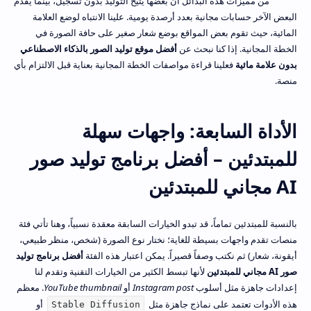
من مميزات هذه البدائل أن بعضها يتيح التوليد بدون تسجيل، بينما يقدم
البعض الآخر حسابات مجانية بعدد أرصدة يومية. علينا الانتباه لوضع العلامة
المائية، حيث تقوم بعض المواقع بوضع شعار صغير على حافة الصورة في
الخطة المجانية. إذا كنا نبحث عن
أفضل موقع توليد الصور بالذكاء الاصطناعي
بدون علامة مائية
فعلينا قراءة مواصفات الخطة المجانية بعناية قبل الالتزام بأي
منصة.
الأداة السابعة: واجهات سهلة
للمبتدئين – أفضل برنامج توليد صور
AI مجاني للمبتدئين
بالنسبة للمبتدئين تماماً، قد تبدو الخيارات السابقة معقدة نسبياً، وهنا تأتي فئة
منصات تقدم واجهات بسيطة للغاية؛ نختار نوع الصورة (شخص، منظر طبيعي،
أيقونة، شعار) ثم نكتب وصفاً قصيراً. يمكن اعتبار هذه الفئة
أفضل برنامج توليد
صور AI مجاني للمبتدئين
لأنها تبسط الكثير من الخيارات التقنية وتقدم لنا
إعدادات جاهزة مثل أسلوب
Instagram post
أو
YouTube thumbnail
. معظم
هذه الأدوات تعتمد على نماذج جاهزة مثل
أو
Stable Diffusion