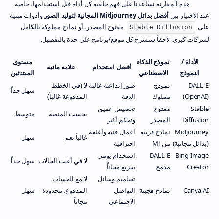
هذه المقارنة تساعدنا على فهم خلفية كل أداة قبل استخدامها، خاصة
عند الاختيار بين
أفضل بدائل Midjourney المجانية لتوليد الصور
وأدوات مبنية
على
مفتوح المصدر، أو نماذج مملوكة بالكامل
Stable Diffusion
لشركات كبرى. لاحقاً سنشرح كل موقع/برنامج على حدة بالتفصيل.
الأداة /
نموذج الذكاء
مستوى
أفضل استخدام
علامة مائية
النموذج
الاصطناعي
المبتدئين
DALL-E
نموذج
صور إبداعية عالية
لا (في الخطط
سهل جداً
(OpenAI)
مملوك
الدقة
المدفوعة غالباً)
Stable
مفتوح
تخصيص عميق
بحسب المنصة
متوسط
Diffusion
المصدر
وتحكم أكبر
Midjourney
نماذج قريبة
أعمال فنية وأغلفة
غالباً نعم
سهل
(بدائل مجانية)
من MJ
احترافية
Bing Image
DALL-E
استخدام يومي
لا في أغلب الحالات
سهل جداً
Creator
مدمج
سريع مجاناً
تصاميم وسائل
لا مع الحساب
Canva AI
نماذج هجينة
التواصل
المدفوع، محدودة
سهل
الاجتماعي
مجاناً