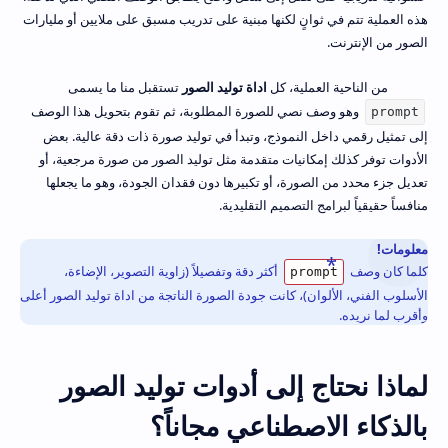
هذه العملية تتم في ثوانٍ لكنها مبنية على تدريب مسبق على ملايين أو مليارات
الصور من الإنترنت.
من الناحية العملية، كل
اداة توليد الصور
تستقبل منا ما يسمى
وهو وصف نصي للصورة المطلوبة، ثم تقوم بتحويل هذا الوصف
prompt
إلى تمثيل رقمي داخل النموذج، وتبدأ في توليد صورة ذات دقة عالية. بعض
الأدوات توفر كذلك إمكانيات متقدمة مثل توليد الصور من صورة مرجعية، أو
تعديل جزء محدد من الصورة، أو تكبيرها دون فقدان الجودة، وهو ما يجعلها
منافساً حقيقياً لبرامج التصميم التقليدية.
معلومات!
كلما كان وصف
أكثر دقة وتفصيلاً (زاوية التصوير، الإضاءة،
prompt
الأسلوب الفني، الألوان)، كانت جودة الصورة الناتجة من اداة توليد الصور أعلى
وأقرب لما نريده.
لماذا نحتاج إلى أدوات توليد الصور
بالذكاء الاصطناعي مجاناً؟