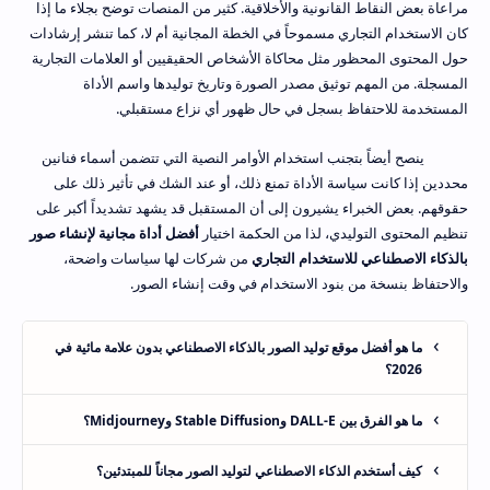
مراعاة بعض النقاط القانونية والأخلاقية. كثير من المنصات توضح بجلاء ما إذا
كان الاستخدام التجاري مسموحاً في الخطة المجانية أم لا، كما تنشر إرشادات
حول المحتوى المحظور مثل محاكاة الأشخاص الحقيقيين أو العلامات التجارية
المسجلة. من المهم توثيق مصدر الصورة وتاريخ توليدها واسم الأداة
المستخدمة للاحتفاظ بسجل في حال ظهور أي نزاع مستقبلي.
ينصح أيضاً بتجنب استخدام الأوامر النصية التي تتضمن أسماء فنانين
محددين إذا كانت سياسة الأداة تمنع ذلك، أو عند الشك في تأثير ذلك على
حقوقهم. بعض الخبراء يشيرون إلى أن المستقبل قد يشهد تشديداً أكبر على
تنظيم المحتوى التوليدي، لذا من الحكمة اختيار
أفضل أداة مجانية لإنشاء صور
بالذكاء الاصطناعي للاستخدام التجاري
من شركات لها سياسات واضحة،
والاحتفاظ بنسخة من بنود الاستخدام في وقت إنشاء الصور.
ما هو أفضل موقع توليد الصور بالذكاء الاصطناعي بدون علامة مائية في
2026؟
ما هو الفرق بين DALL-E وStable Diffusion وMidjourney؟
كيف أستخدم الذكاء الاصطناعي لتوليد الصور مجاناً للمبتدئين؟