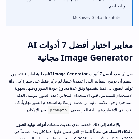
والتصاميم.
McKinsey Global Institute
معايير اختيار أفضل 7 أدوات AI
Image Generator مجانية
قبل أن نعدد
أفضل 7 أدوات AI Image Generator مجانية
لعام 2026، من
المهم أن نوضح المعايير التي اعتمدنا عليها. لم نركز فقط على شهرة كل
اداة
توليد الصور
، بل قمنا بتقييمها وفق عدة محاور: جودة الصور ودقتها، سهولة
الاستخدام للمبتدئين، قيود الاستخدام المجاني (عدد الصور اليومية، الدقة
المتاحة)، وجود علامة مائية من عدمه، وإمكانية استخدام الصور تجارياً. كما
أخذنا في الاعتبار دعم اللغة العربية في
قدر الإمكان.
prompts
بالإضافة إلى ذلك، فحصنا مدى تحديث منصات
أدوات توليد الصور
بالذكاء الاصطناعي مجاناً
للنماذج التي تعمل عليها، فما كان يعد متقدماً في
2023 قد لا يكون الأفضل في 2026. كما اعتمدنا على تقييمات المستخدمين