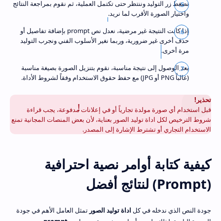
نضغط زر التوليد وننتظر حتى تكتمل العملية، ثم نقوم بمراجعة النتائج
واختيار الصورة الأقرب لما نريد.
إذا كانت النتيجة غير مرضية، نعدل نص prompt بإضافة تفاصيل أو
حذف أخرى غير ضرورية، وربما نغير الأسلوب الفني ونجرب التوليد
مرة أخرى.
بعد الوصول إلى نتيجة مناسبة، نقوم بتنزيل الصورة بصيغة مناسبة
(غالباً PNG أو JPG) مع حفظ حقوق الاستخدام وفقاً لشروط الأداة.
تحذير!
قبل استخدام أي صورة مولدة تجارياً أو في إعلانات مدفوعة، يجب قراءة
شروط الترخيص لكل اداة توليد الصور بعناية، لأن بعض المنصات المجانية تمنع
الاستخدام التجاري أو تشترط الإشارة إلى المصدر.
كيفية كتابة أوامر نصية احترافية
(Prompt) لنتائج أفضل
جودة النص الذي ندخله في كل
اداة توليد الصور
تمثل العامل الأهم في جودة