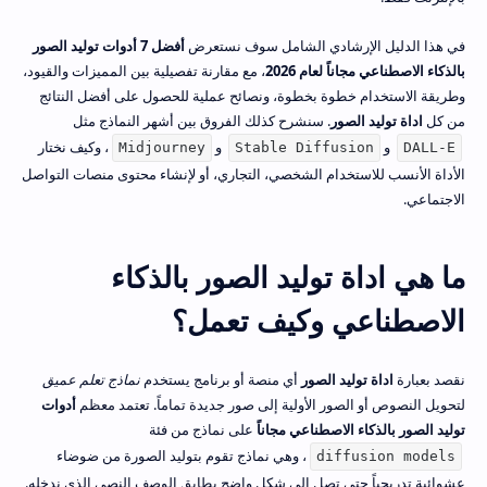
في هذا الدليل الإرشادي الشامل سوف نستعرض
أفضل 7 أدوات توليد الصور
بالذكاء الاصطناعي مجاناً لعام 2026
، مع مقارنة تفصيلية بين المميزات والقيود،
وطريقة الاستخدام خطوة بخطوة، ونصائح عملية للحصول على أفضل النتائج
من كل
اداة توليد الصور
. سنشرح كذلك الفروق بين أشهر النماذج مثل
و
و
، وكيف نختار
Midjourney
Stable Diffusion
DALL-E
الأداة الأنسب للاستخدام الشخصي، التجاري، أو لإنشاء محتوى منصات التواصل
الاجتماعي.
ما هي اداة توليد الصور بالذكاء
الاصطناعي وكيف تعمل؟
نقصد بعبارة
اداة توليد الصور
أي منصة أو برنامج يستخدم
نماذج تعلم عميق
لتحويل النصوص أو الصور الأولية إلى صور جديدة تماماً. تعتمد معظم
أدوات
توليد الصور بالذكاء الاصطناعي مجاناً
على نماذج من فئة
، وهي نماذج تقوم بتوليد الصورة من ضوضاء
diffusion models
عشوائية تدريجياً حتى تصل إلى شكل واضح يطابق الوصف النصي الذي ندخله.