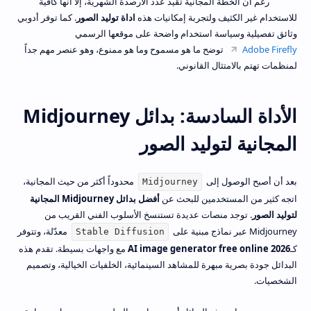
رغم أن الخطة المجانية تقيد عدد الأرصدة الشهرية، إلا أنها كافية
للاستخدام غير الكثيف ولتجربة إمكانيات هذه
اداة توليد الصور
. كما توفر أدوبي
وثائق تفصيلية وسياسة استخدام واضحة على موقعها الرسمي
Adobe Firefly
توضح ما هو مسموح وما هو ممنوع، وهو عنصر مهم جداً
لمنظمات تهتم بالامتثال القانوني.
الأداة السادسة: بدائل Midjourney
المجانية لتوليد الصور
بعد أن أصبح الوصول إلى
محدوداً أكثر من حيث المجانية،
Midjourney
اتجه كثير من المستخدمين للبحث عن
أفضل بدائل Midjourney المجانية
لتوليد الصور
. توجد منصات عديدة تستنسخ الأسلوب الفني القريب من
Midjourney عبر نماذج مبنية على
معدّلة، وتتوفر
Stable Diffusion
كـ
AI image generator free online 2026
مع واجهات بسيطة. تقدم هذه
البدائل جودة بصرية مبهرة للمشاهد السينمائية، الخلفيات الخيالية، وتصميم
الشخصيات.