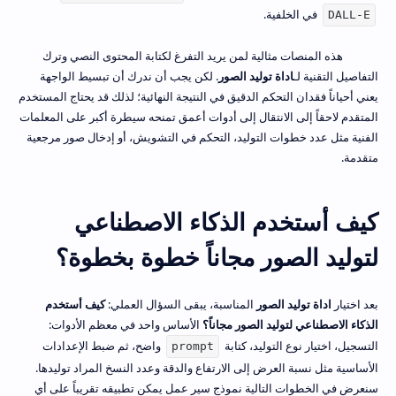
في الخلفية.
DALL-E
هذه المنصات مثالية لمن يريد التفرغ لكتابة المحتوى النصي وترك
التفاصيل التقنية لـ
اداة توليد الصور
. لكن يجب أن ندرك أن تبسيط الواجهة
يعني أحياناً فقدان التحكم الدقيق في النتيجة النهائية؛ لذلك قد يحتاج المستخدم
المتقدم لاحقاً إلى الانتقال إلى أدوات أعمق تمنحه سيطرة أكبر على المعلمات
الفنية مثل عدد خطوات التوليد، التحكم في التشويش، أو إدخال صور مرجعية
متقدمة.
كيف أستخدم الذكاء الاصطناعي
لتوليد الصور مجاناً خطوة بخطوة؟
بعد اختيار
اداة توليد الصور
المناسبة، يبقى السؤال العملي:
كيف أستخدم
الذكاء الاصطناعي لتوليد الصور مجاناً؟
الأساس واحد في معظم الأدوات:
التسجيل، اختيار نوع التوليد، كتابة
واضح، ثم ضبط الإعدادات
prompt
الأساسية مثل نسبة العرض إلى الارتفاع والدقة وعدد النسخ المراد توليدها.
سنعرض في الخطوات التالية نموذج سير عمل يمكن تطبيقه تقريباً على أي