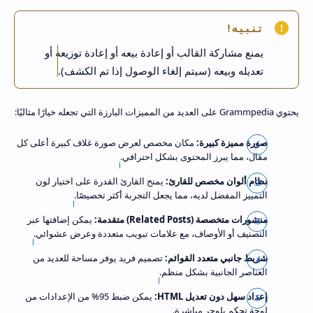
تنبيه!
يمنع مشاركة القالب أو إعادة بيعه أو إعادة توزيعه أو
تعديله وبيعه (سيتم إلغاء الوصول إذا تم الكشف).
يحتوي Grammpedia على العديد من المميزات البارزة التي تجعله خيارًا مثاليًا:
صورة مميزة كبيرة:
مكان مخصص لعرض صورة غلاف كبيرة أعلى كل
مقال، مما يبرز المحتوى بشكل احترافي.
نظام ألوان مخصص للقارئ:
يمنح القارئ القدرة على اختيار لون
التمييز المفضل لديه، مما يجعل التجربة أكثر تخصيصًا.
منشورات متخصصة (Related Posts) متقدمة:
يمكن إضافتها عبر
التصنيف أو الأوصاف، مع علامات تبويب متعددة وعرض عشوائي.
شريط جانبي متعدد القوائم:
تصميم فريد يوفر مساحة للعديد من
العناصر الجانبية بشكل منظم.
إعداد سهل دون تعديل HTML:
يمكن ضبط 95% من الإعدادات من
لوحة تحكم بلوجر مباشرة.