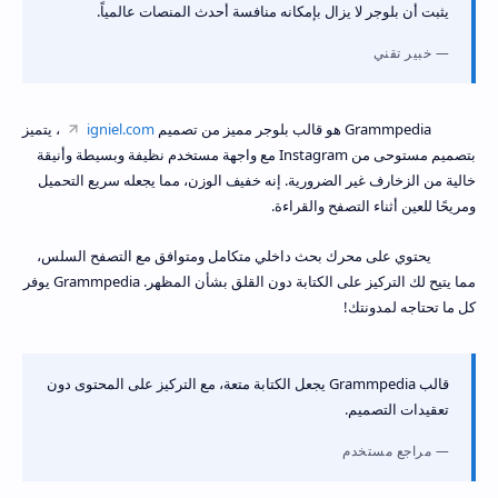
يثبت أن بلوجر لا يزال بإمكانه منافسة أحدث المنصات عالمياً.
خبير تقني
Grammpedia هو قالب بلوجر مميز من تصميم
igniel.com
، يتميز
بتصميم مستوحى من Instagram مع واجهة مستخدم نظيفة وبسيطة وأنيقة
خالية من الزخارف غير الضرورية. إنه خفيف الوزن، مما يجعله سريع التحميل
ومريحًا للعين أثناء التصفح والقراءة.
يحتوي على محرك بحث داخلي متكامل ومتوافق مع التصفح السلس،
مما يتيح لك التركيز على الكتابة دون القلق بشأن المظهر. Grammpedia يوفر
كل ما تحتاجه لمدونتك!
قالب Grammpedia يجعل الكتابة متعة، مع التركيز على المحتوى دون
تعقيدات التصميم.
مراجع مستخدم