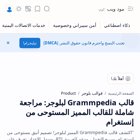
مود ويب
Navigation menu
Search
Bookmark
Translate
المظهر
تجنب النسخ واحترم قانون حقوق النشر. [
DMCA
]
تيليجرام!
إغلاق
قوالب بلوجر
Product
الصفحة الرئيسية
قالب Grammpedia لبلوجر: مراجعة
شاملة للقالب المميز المستوحى من
إنستغرام
"اكتشف قالب Grammpedia المميز لبلوجر! تصميم أنيق مستوحى من
إنستغرام، سريع التحمل، مدعم للعربية RTL، وسهل الإعداد. تعرف على