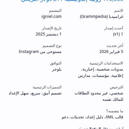
الاسم
المصمم
غرامبيديا (Grammpedia)
igniel.com
أحدث إصدار
تاريخ الإصدار
1 (v1)
1 ديسمبر 2025
آخر تحديث
نوع التصميم
5 فبراير 2026
مستوحى من Instagram
الاستخدامات الرئيسية
التوافق
مدونات شخصية، إخبارية،
بلوجر
إعلامية، مؤسسات، مدارس
الترخيص
المميزات الرئيسية
شخصي، غير محدود النطاقات
تصميم أنيق، سريع، سهل الإعداد
للمالك نفسه
ما يتضمنه؟
قالب XML، دليل إعداد، تحديثات، دعم
أو اشترِ من خلال '
الموقع الرسمي
' :