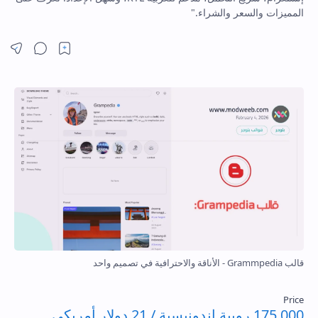
المميزات والسعر والشراء."
مشار
قالب Grammpedia - الأناقة والاحترافية في تصميم واحد
175,000 روبية إندونيسية / 21 دولار أمريكي