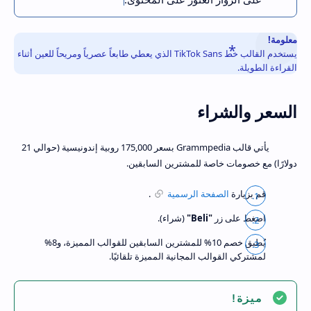
معلومة!
يستخدم القالب خط TikTok Sans الذي يعطي طابعاً عصرياً ومريحاً للعين أثناء
القراءة الطويلة.
السعر والشراء
يأتي قالب Grammpedia بسعر 175,000 روبية إندونيسية (حوالي 21
دولارًا) مع خصومات خاصة للمشترين السابقين.
قم بزيارة
الصفحة الرسمية
.
اضغط على زر
"Beli"
(شراء).
يُطبق خصم 10% للمشترين السابقين للقوالب المميزة، و8%
لمشتركي القوالب المجانية المميزة تلقائيًا.
ميزة!