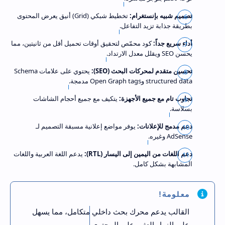
تصميم شبيه بإنستغرام:
تخطيط شبكي (Grid) أنيق يعرض المحتوى
بطريقة جذابة تزيد التفاعل.
أداء سريع جداً:
كود محمّص لتحقيق أوقات تحميل أقل من ثانيتين، مما
يحسن SEO ويقلل معدل الارتداد.
تحسين متقدم لمحركات البحث (SEO):
يحتوي على علامات Schema
structured data وOpen Graph tags مدمجة.
تجاوب تام مع جميع الأجهزة:
يتكيف مع جميع أحجام الشاشات
بسلاسة.
دعم مدمج للإعلانات:
يوفر مواضع إعلانية مسبقة التصميم لـ
AdSense وغيره.
دعم اللغات من اليمين إلى اليسار (RTL):
يدعم اللغة العربية واللغات
المشابهة بشكل كامل.
معلومة!
القالب يدعم محرك بحث داخلي متكامل، مما يسهل
على الزوار العثور على المحتوى.