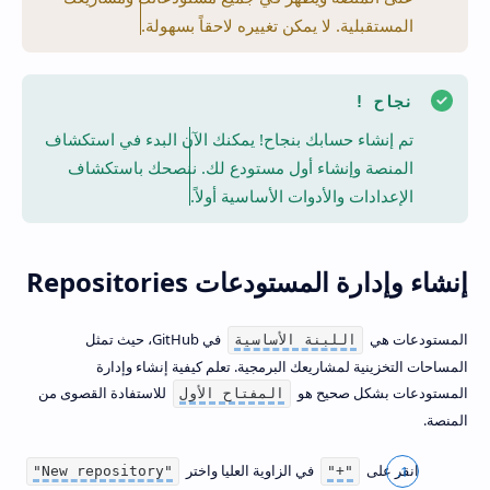
المستقبلية. لا يمكن تغييره لاحقاً بسهولة.
نجاح !
تم إنشاء حسابك بنجاح! يمكنك الآن البدء في استكشاف
المنصة وإنشاء أول مستودع لك. ننصحك باستكشاف
الإعدادات والأدوات الأساسية أولاً.
إنشاء وإدارة المستودعات Repositories
المستودعات هي
في GitHub، حيث تمثل
اللبنة الأساسية
المساحات التخزينية لمشاريعك البرمجية. تعلم كيفية إنشاء وإدارة
المستودعات بشكل صحيح هو
للاستفادة القصوى من
المفتاح الأول
المنصة.
انقر على
في الزاوية العليا واختر
"New repository"
"+"