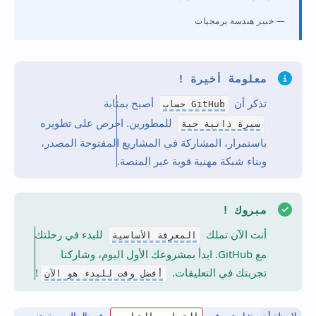
خبير هندسة برمجيات
معلومة أخيرة !
تذكر أن
أصبح بمثابة
حساب GitHub
للمطورين. احرص على تطويره
سيرة ذاتية حية
باستمرار، المشاركة في المشاريع المفتوحة المصدر،
وبناء شبكة مهنية قوية عبر المنصة.
مبروك !
أنت الآن تملك
للبدء في رحلتك
المعرفة الأساسية
مع GitHub. ابدأ بمشروعك الأول اليوم، وشاركنا
تجربتك في التعليقات.
!
أفضل وقت للبدء هو الآن
ملاحظة أخيرة: استمر في
، فمجال البرمجة يتغير