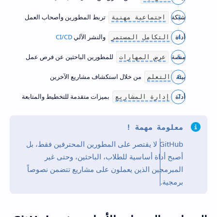
شبكة
تربط المطورين وأصحاب العمل
اجتماعية مهنية
أداة
والنشر الآلي
CI/CD
التكامل المستمر
منصة
للمطورين الباحثين عن فرص عمل
عرض المهارات
بيئة
من خلال استكشاف مشاريع الآخرين
التعلم
أداة
بميزات متقدمة للتخطيط والمتابعة
إدارة المشاريع
معلومة مهمة !
GitHub لا يقتصر على المطورين المحترفين فقط، بل
أصبح أداة أساسية للطلاب، الباحثين، وحتى غير
المبرمجين الذين يعملون على مشاريع تتضمن نصوصاً
برمجية.