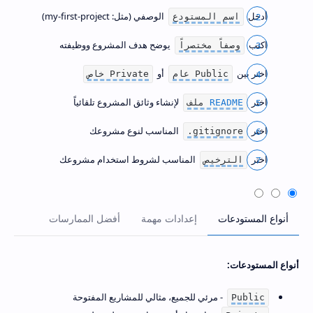
أدخل
الوصفي (مثل: my-first-project)
اسم المستودع
اكتب
يوضح هدف المشروع ووظيفته
وصفاً مختصراً
اختر بين
أو
عام Public
خاص Private
اختر
لإنشاء وثائق المشروع تلقائياً
README
ملف
اختر
المناسب لنوع مشروعك
.gitignore
اختر
المناسب لشروط استخدام مشروعك
الترخيص
أنواع المستودعات:
- مرئي للجميع، مثالي للمشاريع المفتوحة
Public