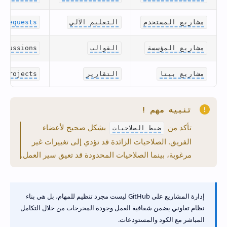
مشاريع المستخدم
التعليم الآلي
l Requests
مشاريع المؤسسة
القوالب
المناقشات ssions
مشاريع بيتا
التقارير
المشاريع Projects
تنبيه مهم !
تأكد من
بشكل صحيح لأعضاء
ضبط الصلاحيات
الفريق. الصلاحيات الزائدة قد تؤدي إلى تغييرات غير
مرغوبة، بينما الصلاحيات المحدودة قد تعيق سير العمل.
إدارة المشاريع على GitHub ليست مجرد تنظيم للمهام، بل هي بناء
نظام تعاوني يضمن شفافية العمل وجودة المخرجات من خلال التكامل
المباشر مع الكود والمستودعات.