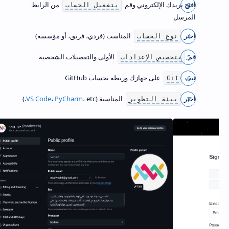
افتح بريدك الإلكتروني وقم
من الرابط
بتفعيل الحساب
المرسل
اختر
المناسب (فردي، فريق، أو مؤسسة)
نوع الحساب
قم
الأولى والتفضيلات الشخصية
بتخصيص الإعدادات
ثبت
على جهازك وربطه بحساب GitHub
Git
اختر
المناسبة (
، etc.)
PyCharm
،
VS Code
بيئة التطوير