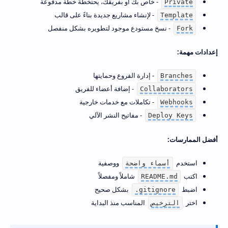
- خاص بك أو بفريقك، يحتخطة خطة مدفوعة
Private
- لإنشاء مشاريع جديدة بناءً على قالب
Template
- نسخ مستودع موجود لتطويره بشكل منفصل
Fork
إعدادات مهمة:
- إدارة الفروع وحمايتها
Branches
- إضافة أعضاء للفريق
Collaborators
- تكاملات مع خدمات خارجية
Webhooks
- مفاتيح النشر الآلي
Deploy Keys
أفضل الممارسات:
استخدم
ووصفية
أسماء واضحة
اكتب
شاملاً ومفصلاً
README.md
اضبط
بشكل صحيح
.gitignore
اختر
المناسب منذ البداية
الترخيص