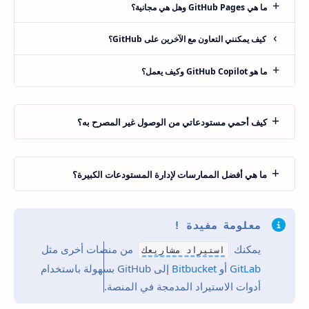
ما هي GitHub Pages وهل هي مجانية؟
كيف يمكنني التعاون مع الآخرين على GitHub؟
ما هو GitHub Copilot وكيف يعمل؟
كيف أحمي مستودعاتي من الوصول غير المصرح به؟
ما هي أفضل الممارسات لإدارة المستودعات الكبيرة؟
معلومة مفيدة !
يمكنك
من منصات أخرى مثل
استيراد مشاريعك
GitLab
أو
Bitbucket
إلى GitHub بسهولة باستخدام
أدوات الاستيراد المدمجة في المنصة.