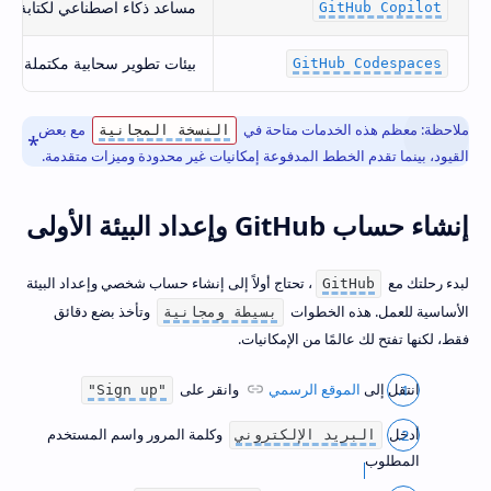
مساعد ذكاء اصطناعي لكتابة ال
GitHub Copilot
بيئات تطوير سحابية مكتملة مب
GitHub Codespaces
ملاحظة: معظم هذه الخدمات متاحة في
مع بعض
النسخة المجانية
القيود، بينما تقدم الخطط المدفوعة إمكانيات غير محدودة وميزات متقدمة.
إنشاء حساب GitHub وإعداد البيئة الأولى
لبدء رحلتك مع
، تحتاج أولاً إلى إنشاء حساب شخصي وإعداد البيئة
GitHub
الأساسية للعمل. هذه الخطوات
وتأخذ بضع دقائق
بسيطة ومجانية
فقط، لكنها تفتح لك عالمًا من الإمكانيات.
انتقل إلى
الموقع الرسمي
وانقر على
"Sign up"
أدخل
وكلمة المرور واسم المستخدم
البريد الإلكتروني
المطلوب