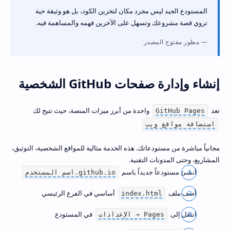
المستودع الجيد ليس مجرد مكان لتخزين الكود، بل هو وثيقة حية
تروي قصة مشروعك وتسهل على الآخرين فهمه والمساهمة فيه.
مطور مفتوح المصدر
إنشاء وإدارة صفحات GitHub الشخصية
تعد
واحدة من أبرز ميزات المنصة، حيث تتيح لك
GitHub Pages
استضافة مواقع ويب
مجانياً مباشرة من مستودعاتك. هذه الخدمة مثالية للمواقع الشخصية، التوثيق،
المشاريع، وحتى المدونات التقنية.
أنشئ مستودعاً جديداً باسم
اسم المستخدم.github.io
أضف ملف
أساسي في الفرع الرئيسي
index.html
انتقل إلى
في المستودع
الإعدادات → Pages