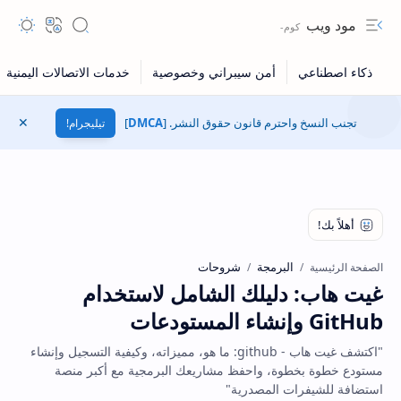
مود ويب
Navigation menu
Search
Translate
المظهر
تجنب النسخ واحترم قانون حقوق النشر. [
DMCA
]
تيليجرام!
إغلاق
البرمجة
شروحات
الصفحة الرئيسية
غيت هاب: دليلك الشامل لاستخدام
GitHub وإنشاء المستودعات
"اكتشف غيت هاب - github: ما هو، مميزاته، وكيفية التسجيل وإنشاء
مستودع خطوة بخطوة، واحفظ مشاريعك البرمجية مع أكبر منصة
استضافة للشيفرات المصدرية"