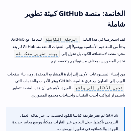
الخاتمة: منصة GitHub كبيئة تطوير
شاملة
لقد استعرضنا في هذا الدليل
للتعامل مع GitHub،
الرحلة الكاملة
بدءاً من المفاهيم الأساسية ووصولاً إلى التقنيات المتقدمة. GitHub لم يعد
مجرد منصة لاستضافة الكود، بل تحول إلى
بيئة تطوير متكاملة
تخدم المطورين بمختلف مستوياتهم وتخصصاتهم.
من إنشاء المستودعات الأولى إلى إدارة المشاريع المعقدة، ومن بناء صفحات
الويب إلى التعاون مع فرق عالمية، GitHub يوفر الأدوات والخدمات التي
. الميزة الأهم هي أن هذه المنصة تتطور
تحول الأفكار إلى واقع
باستمرار لتواكب أحدث التقنيات واحتياجات مجتمع المطورين.
GitHub لم يغير طريقة كتابتنا للكود فحسب، بل غير ثقافة العمل
البرمجي بأكملها. جعل التعاون عبر القارات ممكناً، ووضع معايير جديدة
للجودة والشفافية في تطوير البرمجيات.