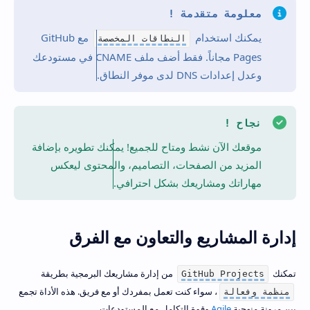
معلومة متقدمة !
يمكنك استخدام
مع GitHub
النطاقات المخصصة
Pages مجاناً. فقط أضف ملف CNAME في مستودعك
وعدل إعدادات DNS لدى موفر النطاق.
نجاح !
موقعك الآن نشط ومتاح للجميع! يمكنك تطويره بإضافة
المزيد من الصفحات، التصاميم، والمحتوى ليعكس
مهاراتك ومشاريعك بشكل احترافي.
إدارة المشاريع والتعاون مع الفرق
تمكنك
من إدارة مشاريعك البرمجية بطريقة
GitHub Projects
، سواء كنت تعمل بمفردك أو مع فريق. هذه الأداة تجمع
منظمة وفعالة
بين مرونة منهجية
Agile
وقوة التكامل مع المستودعات.