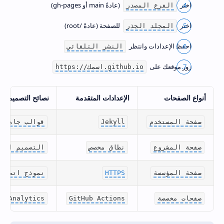
اختر
(عادةً main أو gh-pages)
الفرع المصدر
اختر
للصفحة (عادةً /root)
المجلد الجذر
احفظ الإعدادات وانتظر
النشر التلقائي
زور موقعك على
https://اسمك.github.io
أنواع الصفحات
الإعدادات المتقدمة
نصائح التصميم
صفحة المستخدم
Jekyll
قوالب جاهزة
صفحة المشروع
نطاق مخصص
التصميم المت
صفحة المؤسسة
HTTPS
نموذج اتصال
صفحات مخصصة
GitHub Actions
le Analytics