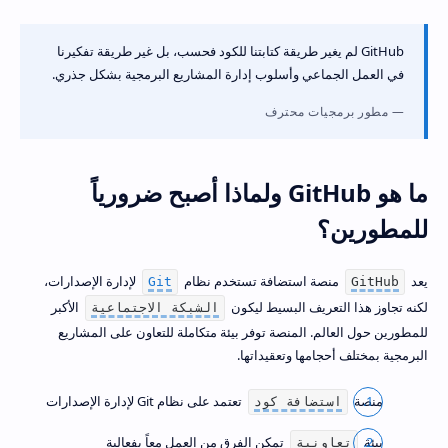
GitHub لم يغير طريقة كتابتنا للكود فحسب، بل غير طريقة تفكيرنا
في العمل الجماعي وأسلوب إدارة المشاريع البرمجية بشكل جذري.
مطور برمجيات محترف
ما هو GitHub ولماذا أصبح ضرورياً
للمطورين؟
يعد
منصة استضافة تستخدم نظام
لإدارة الإصدارات،
Git
GitHub
لكنه تجاوز هذا التعريف البسيط ليكون
الأكبر
الشبكة الاجتماعية
للمطورين حول العالم. المنصة توفر بيئة متكاملة للتعاون على المشاريع
البرمجية بمختلف أحجامها وتعقيداتها.
منصة
تعتمد على نظام Git لإدارة الإصدارات
استضافة كود
بيئة
تمكن الفرق من العمل معاً بفعالية
تعاونية