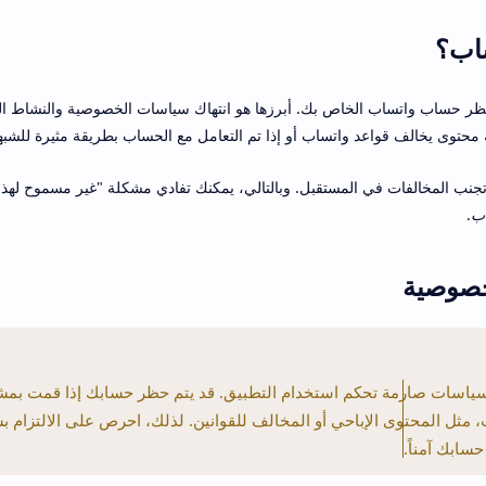
اب؟
ظر حساب واتساب الخاص بك. أبرزها هو انتهاك سياسات الخصوصية والنشاط الم
حتوى يخالف قواعد واتساب أو إذا تم التعامل مع الحساب بطريقة مثيرة للشبه
جنب المخالفات في المستقبل. وبالتالي، يمكنك تفادي مشكلة "غير مسموح لهذ
ب
.
خصوصية
سياسات صارمة تحكم استخدام التطبيق. قد يتم حظر حسابك إذا قمت بم
مثل المحتوى الإباحي أو المخالف للقوانين. لذلك، احرص على الالتزام 
سابك آمناً.