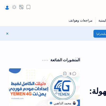
Bookmark
Translate
المظهر
يليجرام!
إغلاق
المنشورات الشائعة
ولة: